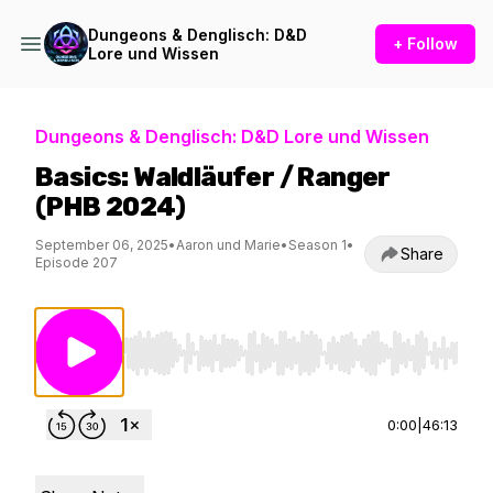
Dungeons & Denglisch: D&D
+ Follow
Lore und Wissen
Dungeons & Denglisch: D&D Lore und Wissen
Basics: Waldläufer / Ranger
(PHB 2024)
September 06, 2025
•
Aaron und Marie
•
Season 1
•
Share
Episode 207
Use Left/Right to seek, Home/End to jump to st
0:00
|
46:13