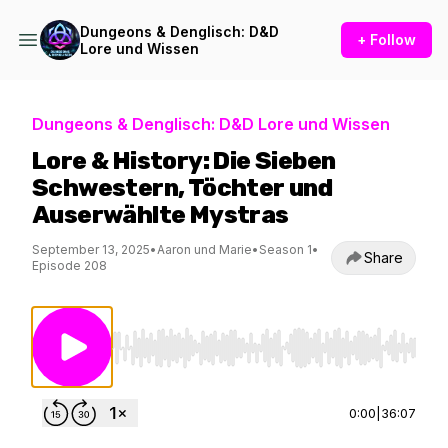
Dungeons & Denglisch: D&D
+ Follow
Lore und Wissen
Dungeons & Denglisch: D&D Lore und Wissen
Lore & History: Die Sieben
Schwestern, Töchter und
Auserwählte Mystras
September 13, 2025
•
Aaron und Marie
•
Season 1
•
Share
Episode 208
Use Left/Right to seek, Home/End to jump to st
0:00
|
36:07