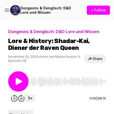
Dungeons & Denglisch: D&D
+ Follow
Lore und Wissen
Dungeons & Denglisch: D&D Lore und Wissen
Lore & History: Shadar-Kai,
Diener der Raven Queen
November 29, 2025
•
Aaron und Marie
•
Season 1
•
Share
Episode 218
Use Left/Right to seek, Home/End to jump to st
0:00
|
28:15