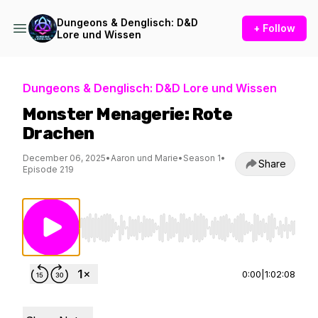
Dungeons & Denglisch: D&D
+ Follow
Lore und Wissen
Dungeons & Denglisch: D&D Lore und Wissen
Monster Menagerie: Rote
Drachen
December 06, 2025
•
Aaron und Marie
•
Season 1
•
Share
Episode 219
Use Left/Right to seek, Home/End to jump to st
0:00
|
1:02:08