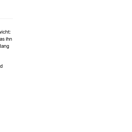
icht:
as ihn
 Rang
nd