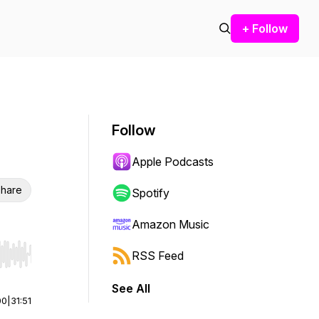
+ Follow
Follow
Apple Podcasts
hare
Spotify
Amazon Music
RSS Feed
r end. Hold shift to jump forward or backward.
See All
00
|
31:51