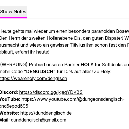
Show Notes
Heute gehts mal wieder um einen besonders paranoiden Bösew
Den Herrn der zweiten Höllenebene Dis, den guten Dispater! W
ausmacht und wieso ein gewisser Titivilus ihm schon fast den
abläuft, erfahrt ihr heute!
(WERBUNG)
Probiert unseren Partner
HOLY
für Softdrinks u
mehr! Code "
DENGLISCH
" für 10% auf alles! Zu Holy:
https://weareholy.com/denglisch
Discord:
https://discord.gg/jkjaqYDK3S
YouTube:
https://www.youtube.com/@dungeonsdenglisch-
dnd5epod695
Website:
https://dunddenglisch.de
Mail:
dunddenglisch@gmail.com