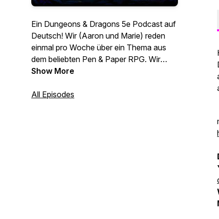
Ein Dungeons & Dragons 5e Podcast auf
Deutsch! Wir (Aaron und Marie) reden
einmal pro Woche über ein Thema aus
dem beliebten Pen & Paper RPG. Wir
erklären euch DND Lore, Monster, Items
Show More
aber auch all die Basics.
All Episodes