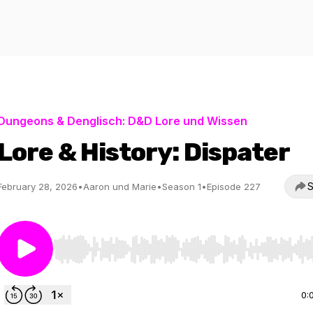
Dungeons & Denglisch: D&D Lore und Wissen
Lore & History: Dispater
S
February 28, 2026
•
Aaron und Marie
•
Season 1
•
Episode 227
Use Left/Right to seek, Home/End to jump to start o
0: