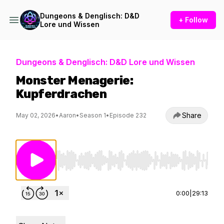
Dungeons & Denglisch: D&D
+ Follow
Lore und Wissen
Dungeons & Denglisch: D&D Lore und Wissen
Monster Menagerie:
Kupferdrachen
Share
May 02, 2026
•
Aaron
•
Season 1
•
Episode 232
Use Left/Right to seek, Home/End to jump to st
0:00
|
29:13